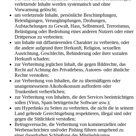
verletzende Inhalte werden systematisch und ohne
Vorwarnung gelöscht;
um verletzende Inhalte, persönliche Beschimpfungen,
Beleidigungen, Verunglimpfungen, Drohungen,
Aufstachelungen zu Gewalt, Hass, Selbstmord, Terrorismus,
Belästigung oder Bedrohung eines anderen Nutzers oder einer
Drittperson zu verbreiten;
um Inhalte mit diffamierenden Charakter zu verbreiten, oder
die andere aufgrund ihrer Herkunft, Religion, sexuellen
Ausrichtung, Geschlechts, Behinderung oder ihrer sozialen
Herkunft schaden;
zur Verbreitung jeglichen Inhalt, die gegen Bildrechte, das
Recht auf Achtung des Privatlebens, Autoren- oder ähnliche
Rechte verstoßen;
zur Verbreitung von Inhalten, die zu übermäßigem oder
unangemessenem Alkoholkonsum auffordern oder
Trunkenheit verherrlichen;
zur Verbreitung von Inhalten, die den Services beeinträchtigen
sollen (Virus, Spam betrügerische Software usw.);
um Hyperlinks zu Seiten zu verbreiten, die nicht die in seinem
Land geltende Gerechtsgebung respektieren, illegal sind oder
gegen die Sittlichkeit verstoßen;
Betrugsversuche, die Verbreitung von kommerziellen oder
Werbenachrichten und/oder Pishing führen umgehend zu
einer dauerhaften Schließung des Mitgliedskontos.